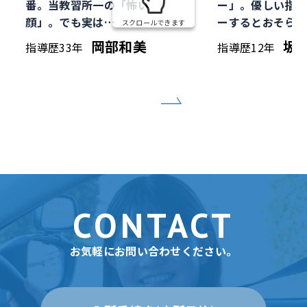
番。当教習所一の「怖い
ー」。優しい指導
顔」。でも実は…
ーするとおそらく
スクロールできます
岡部和美
坂
指導歴33年
指導歴12年
CONTACT
お気軽にお問い合わせください。