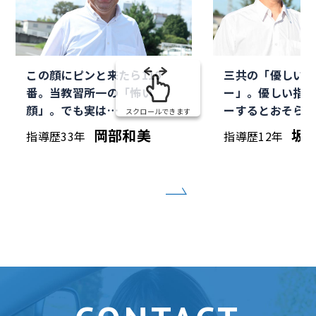
この顔にピンと来たら110
三共の「優しいオ
番。当教習所一の「怖い
ー」。優しい指導
顔」。でも実は…
ーするとおそらく
スクロールできます
岡部和美
坂
指導歴33年
指導歴12年