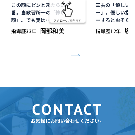
この顔にピンと来たら110
三共の「優しいオ
番。当教習所一の「怖い
ー」。優しい指導
顔」。でも実は…
ーするとおそらく
スクロールできます
岡部和美
坂
指導歴33年
指導歴12年
CONTACT
お気軽にお問い合わせください。