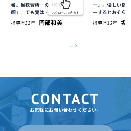
番。当教習所一の「怖い
ー」。優しい指導
顔」。でも実は…
ーするとおそらく
スクロールできます
岡部和美
坂
指導歴33年
指導歴12年
CONTACT
お気軽にお問い合わせください。