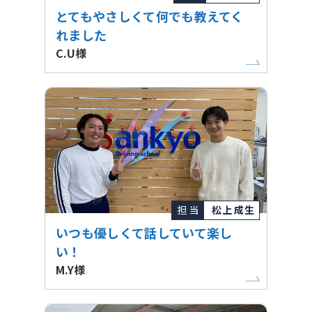
とてもやさしくて何でも教えてく
れました
C.U様
担 当
松上 成生
いつも優しくて話していて楽し
い！
M.Y様