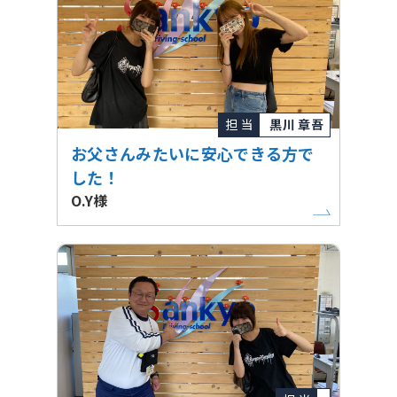
担 当
黒川 章吾
お父さんみたいに安心できる方で
した！
O.Y様