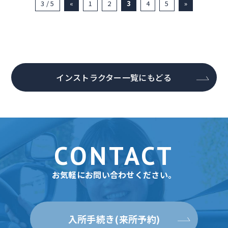
3 / 5
«
1
2
3
4
5
»
インストラクター一覧にもどる
CONTACT
お気軽にお問い合わせください。
入所手続き(来所予約)