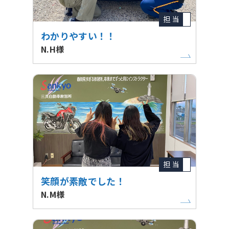
担 当
わかりやすい！！
N.H様
担 当
笑顔が素敵でした！
N.M様