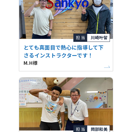
担 当
川崎叶留
とても真面目で熱心に指導して下
さるインストラクターです！
M.H様
担 当
岡部和美