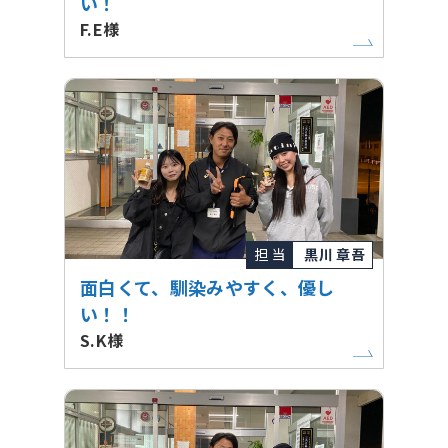
い！
F.E様
担 当
黒川 章吾
面白くて、馴染みやすく、優し
い！！
S.K様