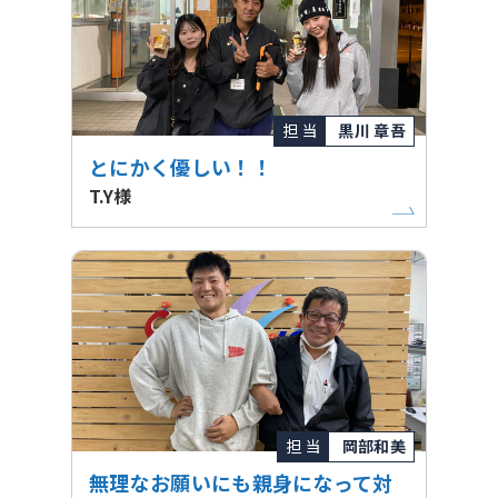
担 当
黒川 章吾
とにかく優しい！！
T.Y様
担 当
岡部和美
無理なお願いにも親身になって対