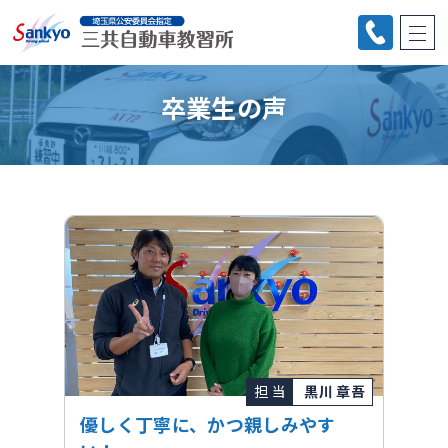
卒業生の声
担 当
黒川 章吾
優しく丁寧に、かつ親しみやす