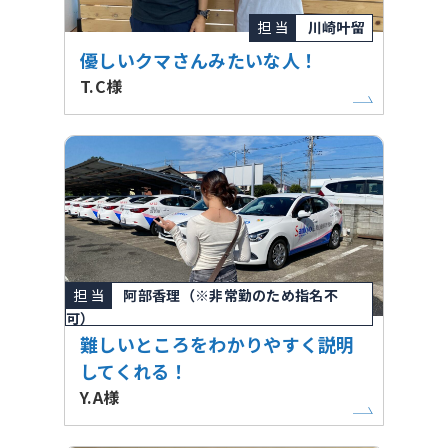
担 当
川崎叶留
優しいクマさんみたいな人！
T.C様
担 当
阿部香理（※非常勤のため指名不
可）
難しいところをわかりやすく説明
してくれる！
Y.A様