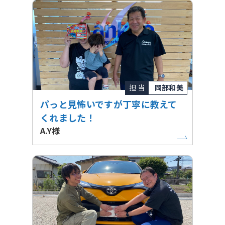
担 当
岡部和美
パっと見怖いですが丁寧に教えて
くれました！
A.Y様